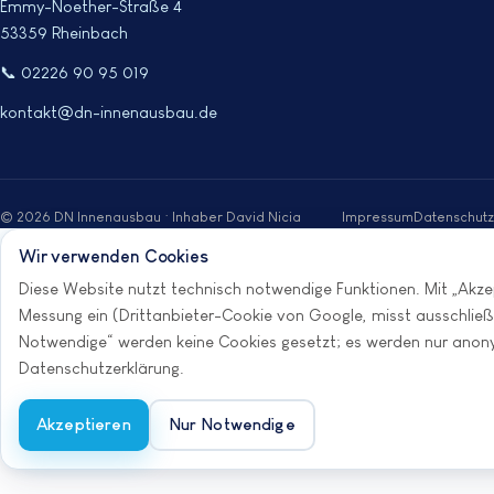
Emmy-Noether-Straße 4
53359 Rheinbach
📞 02226 90 95 019
kontakt@dn-innenausbau.de
© 2026 DN Innenausbau · Inhaber David Nicia
Impressum
Datenschutz
Wir verwenden Cookies
Anrufen
Diese Website nutzt technisch notwendige Funktionen. Mit „Akzep
Messung ein (Drittanbieter-Cookie von Google, misst ausschließli
Notwendige“ werden keine Cookies gesetzt; es werden nur anonym
Datenschutzerklärung
.
Akzeptieren
Nur Notwendige