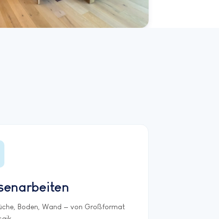
esenarbeiten
üche, Boden, Wand — von Großformat
saik.